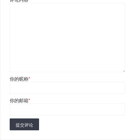
你的昵称
*
你的邮箱
*
提交评论