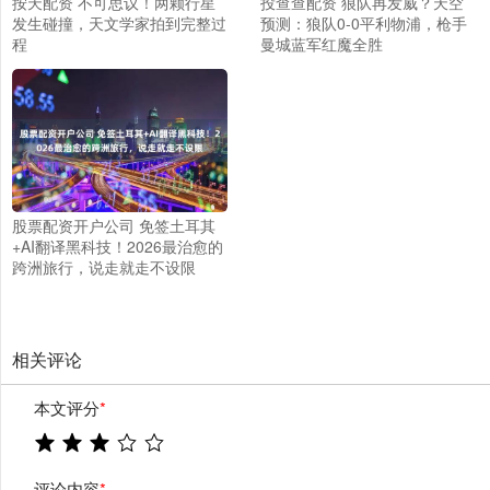
按天配资 不可思议！两颗行星
投查查配资 狼队再发威？天空
发生碰撞，天文学家拍到完整过
预测：狼队0-0平利物浦，枪手
程
曼城蓝军红魔全胜
股票配资开户公司 免签土耳其
+AI翻译黑科技！2026最治愈的
跨洲旅行，说走就走不设限
相关评论
本文评分
*
评论内容
*