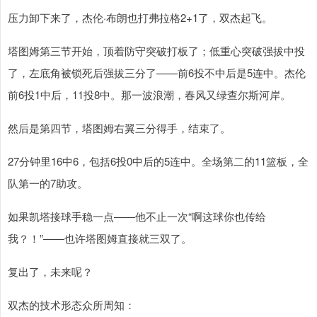
压力卸下来了，杰伦·布朗也打弗拉格2+1了，双杰起飞。
塔图姆第三节开始，顶着防守突破打板了；低重心突破强拔中投
了，左底角被锁死后强拔三分了——前6投不中后是5连中。杰伦
前6投1中后，11投8中。那一波浪潮，春风又绿查尔斯河岸。
然后是第四节，塔图姆右翼三分得手，结束了。
27分钟里16中6，包括6投0中后的5连中。全场第二的11篮板，全
队第一的7助攻。
如果凯塔接球手稳一点——他不止一次“啊这球你也传给
我？！”——也许塔图姆直接就三双了。
复出了，未来呢？
双杰的技术形态众所周知：