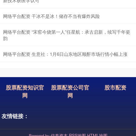
新技术获医学认可
网络平台配资 干冰不是冰！储存不当有爆炸风险
网络平台配资 “宋窑今烧第一人”任星航：承古启新，续写千年瓷
韵
网络平台配资 生意社：1月6日山东地区顺酐市场行情小幅上涨
股票配资知识官
股票配资公司官
股市配资
网
网
友情链接：
信泰资本
RSS地图
HTML地图
Powered by