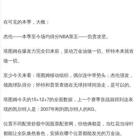
在可见的本季，大概：
杰伦——本季至今场均得分NBA第五——负责攻坚。
塔图姆在爆发力完全归来前，策动万金油做一切。怀特本来就肯
做一切。
至少今天来看：塔图姆移动组织，偶尔连中带势头；杰伦强攻，
领跑球队得分；怀特和普里查德在无球持球间游走，是可以的。
塔图姆今天的15+12+7的全面数据，上一个赛季首战就得到这表
现的凯尔特人是：2007年刚到凯尔特人的KG。
位置不同配资炒股中国股票配资网，但他俩都是，当红花当绿叶
都能让全队焕然春色，安插在哪个位置都能发光的万金油。