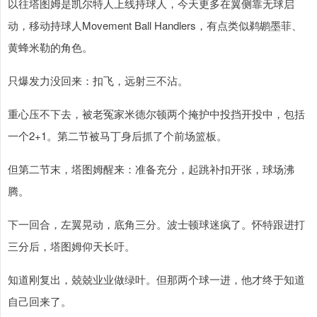
以往塔图姆是凯尔特人上线持球人，今天更多在翼侧靠无球启
动，移动持球人Movement Ball Handlers，有点类似鹈鹕墨菲、
黄蜂米勒的角色。
只爆发力没回来：扣飞，远射三不沾。
重心压不下去，被老冤家米德尔顿两个掩护中投挡开投中，包括
一个2+1。第二节被马丁身后抓了个前场篮板。
但第二节末，塔图姆醒来：准备充分，起跳补扣开张，球场沸
腾。
下一回合，左翼晃动，底角三分。波士顿球迷疯了。怀特跟进打
三分后，塔图姆仰天长吁。
知道刚复出，兢兢业业做绿叶。但那两个球一进，他才终于知道
自己回来了。