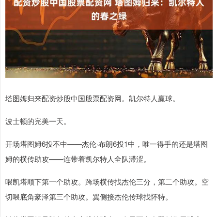
塔图姆归来配资炒股中国股票配资网。凯尔特人赢球。
波士顿的完美一天。
开场塔图姆6投不中——杰伦·布朗6投1中，唯一得手的还是塔图
姆的横传助攻——连带着凯尔特人全队滞涩。
喂凯塔顺下第一个助攻。跨场横传找杰伦三分，第二个助攻。空
切喂底角豪泽第三个助攻。翼侧接杰伦传球找怀特。