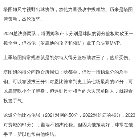
塔图姆尺寸视野出球协防，杰伦力量强攻中投领防。历来是塔图
姆策动，杰伦攻坚。
2024总决赛两队，塔图姆和卢卡分别是球队的得分篮板助攻王一
揽全包，但杰伦（依靠他的攻坚和领防）拿了总决赛MVP。
上季塔图姆常规赛就是凯尔特人得分篮板助攻王了，然后受伤。
塔图姆的得分问题众所周知：啥都会，但没一招稳拿分的杀手
锏。可以靠强拔三分针对恩比德拿到史上第七场最高的51分，可
以靠背吃小个子翻身，但遇到尺寸相当的六边形单防人，就很看
投篮手气。
论爆分他比杰伦强（2021对网的50分，2022对雄鹿的46分，2023
对费城的51分），凿墙不如杰伦稳。但因为他策动好，球常在他
手里，所以也常由他终结。