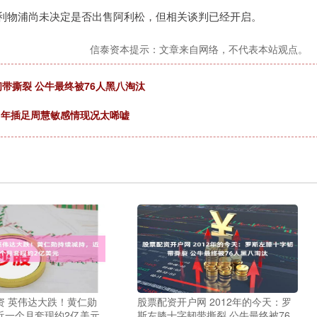
利物浦尚未决定是否出售阿利松，但相关谈判已经开启。
信泰资本提示：文章来自网络，不代表本站观点。
韧带撕裂 公牛最终被76人黑八淘汰
当年插足周慧敏感情现况太唏嘘
资 英伟达大跌！黄仁勋
股票配资开户网 2012年的今天：罗
近一个月套现约2亿美元
斯左膝十字韧带撕裂 公牛最终被76